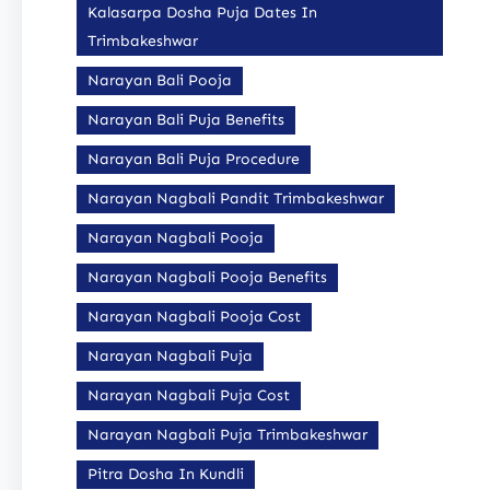
Kalasarpa Dosha Puja Dates In
Trimbakeshwar
Narayan Bali Pooja
Narayan Bali Puja Benefits
Narayan Bali Puja Procedure
Narayan Nagbali Pandit Trimbakeshwar
Narayan Nagbali Pooja
Narayan Nagbali Pooja Benefits
Narayan Nagbali Pooja Cost
Narayan Nagbali Puja
Narayan Nagbali Puja Cost
Narayan Nagbali Puja Trimbakeshwar
Pitra Dosha In Kundli