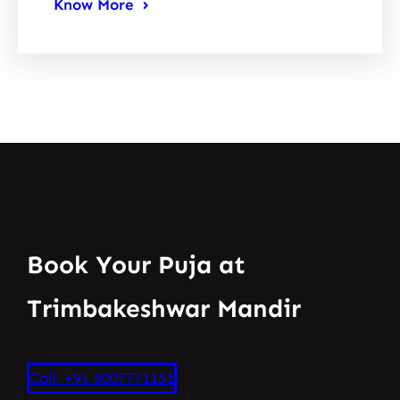
Know More
Book Your Puja at
Trimbakeshwar Mandir
Call: +91 8007771151