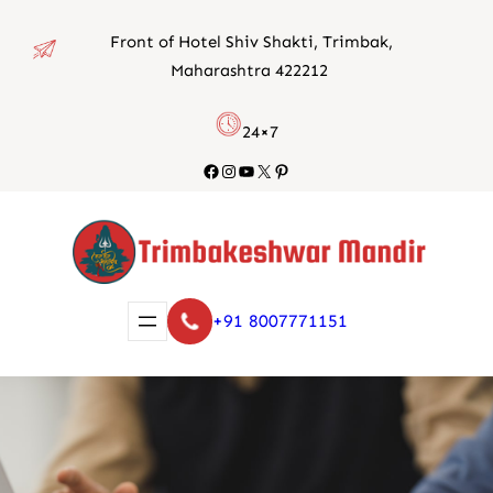
Skip
Front of Hotel Shiv Shakti, Trimbak,
to
Maharashtra 422212
content
24×7
Facebook
Instagram
YouTube
X
Pinterest
+91 8007771151