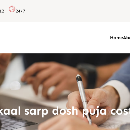
12
24×7
Home
Ab
kaal sarp dosh puja cos