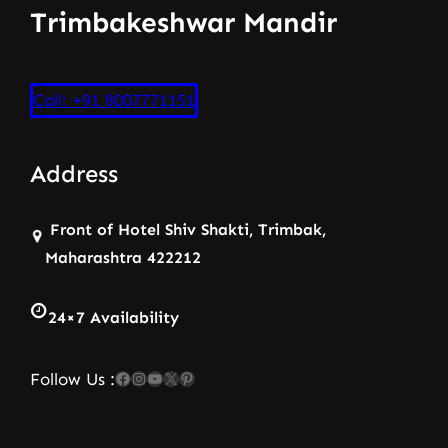
Trimbakeshwar Mandir
Call: +91 8007771151
Address
Front of Hotel Shiv Shakti, Trimbak,
Maharashtra 422212
24×7 Availability
Facebook
Instagram
YouTube
X
Pinterest
Follow Us :