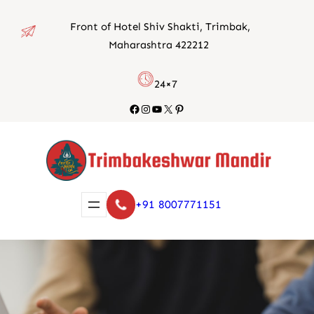
Skip
Front of Hotel Shiv Shakti, Trimbak,
to
Maharashtra 422212
content
24×7
Facebook
Instagram
YouTube
X
Pinterest
+91 8007771151